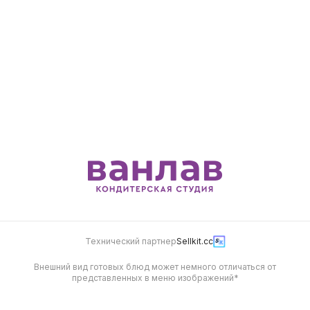
210
210
Напиток Кинза
Напиток Кинза «Кола»
«Цитрус»
320 мл
320 мл
210
210
Технический партнер
Sellkit.cc
Внешний вид готовых блюд может немного отличаться от
представленных в меню изображений*